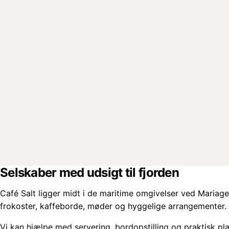
Selskaber med udsigt til fjorden
Café Salt ligger midt i de maritime omgivelser ved Mariage
frokoster, kaffeborde, møder og hyggelige arrangementer.
Vi kan hjælpe med servering, bordopstilling og praktisk pl