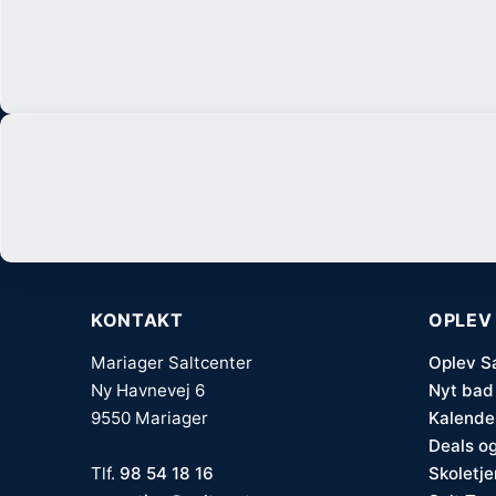
KONTAKT
OPLEV
Mariager Saltcenter
Oplev S
Ny Havnevej 6
Nyt bad
9550 Mariager
Kalende
Deals og
Tlf.
98 54 18 16
Skoletj