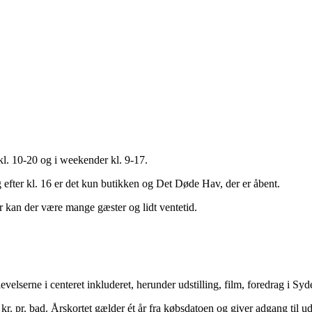
kl. 10-20 og i weekender kl. 9-17.
g efter kl. 16 er det kun butikken og Det Døde Hav, der er åbent.
er kan der være mange gæster og lidt ventetid.
levelserne i centeret inkluderet, herunder udstilling, film, foredrag i S
 kr. pr. bad. Årskortet gælder ét år fra købsdatoen og giver adgang til u