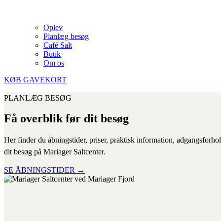
Oplev
Planlæg besøg
Café Salt
Butik
Om os
KØB GAVEKORT
PLANLÆG BESØG
Få overblik før dit besøg
Her finder du åbningstider, priser, praktisk information, adgangsforhol
dit besøg på Mariager Saltcenter.
SE ÅBNINGSTIDER →