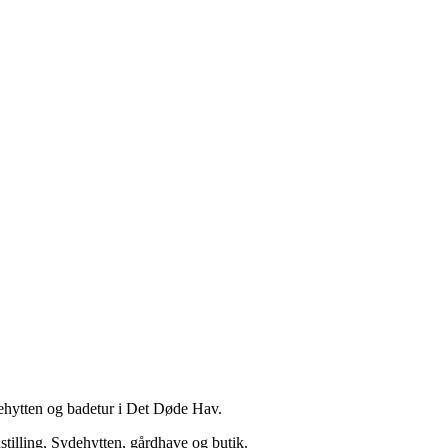
ydehytten og badetur i Det Døde Hav.
dstilling, Sydehytten, gårdhave og butik.