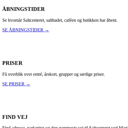
ÅBNINGSTIDER
Se hvornår Saltcenteret, saltbadet, caféen og butikken har åbent.
SE ÅBNINGSTIDER →
PRISER
Få overblik over entré, årskort, grupper og særlige priser.
SE PRISER →
FIND VEJ
Find adresse, parkering og den nemmeste vej til Saltcenteret ved Mari